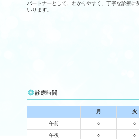
パートナーとして、わかりやすく、丁寧な診療に
いります。
診療時間
月
火
午前
○
○
午後
○
○