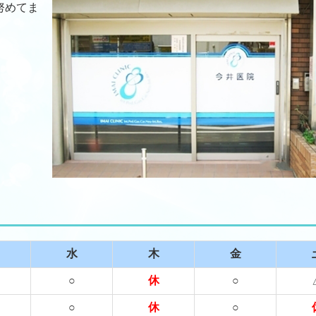
努めてま
水
木
金
○
休
○
○
休
○