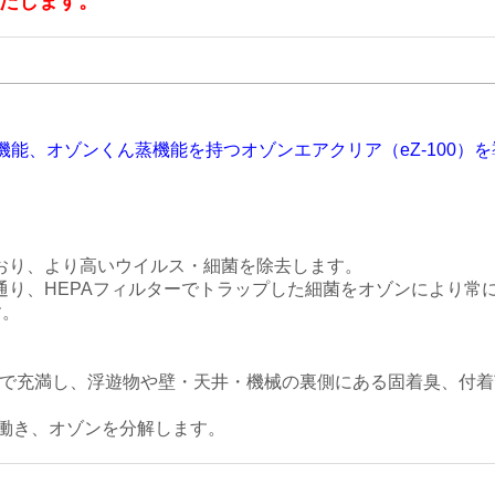
たします。
機能、オゾンくん蒸機能を持つオゾンエアクリア（eZ-100）
ており、より高いウイルス・細菌を除去します。
通り、HEPAフィルターでトラップした細菌をオゾンにより常
す。
々まで充満し、浮遊物や壁・天井・機械の裏側にある固着臭、付
働き、オゾンを分解します。