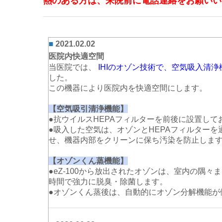
熱のある方は、来院前に電話連絡をお願いい
■
2021.02.02
医院内快適空間
当医院では、
IHIのオゾン技術で、空気吸入清浄
した。
この機器により医院内を快適空間にします。
【空気吸引清浄機能】
●抗ウイルスHEPAフィルターを前後に設置し
●吸入した空気は、オゾンとHEPAフィルターを
せ、機器内部をクリーンに保ち汚染を防止しま
【オゾンくん蒸機能】
●eZ-100から放出されたオゾンは、室内の隅
時間で強力に脱臭・除菌します。
●オゾンくん蒸後は、自動的にオゾン分解機能が